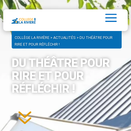
COLLÈGE LA RIVIÈRE
>
ACTUALITÉS
>
DU THÉÂTRE POUR
RIRE ET POUR RÉFLÉCHIR !
DU THÉÂTRE POUR
RIRE ET POUR
RÉFLÉCHIR !
7