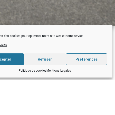
ns des cookies pour optimiser notre site web et notre service.
ACTUS RÉCENTES
rvices
FERMETURE ESTIVALE du
COLLEGE
cepter
Refuser
Préférences
Le Collège sera fermé du lundi 13 juillet
au vendredi 21 août 2026
Politique de cookies
Mentions Légales
RENTREE 2026
La rentrée 2026 se fera pour les élèves
de 6ème le mardi 1er septembre 2026
(9h-17h)fournitures 6ème La rentrée
des...