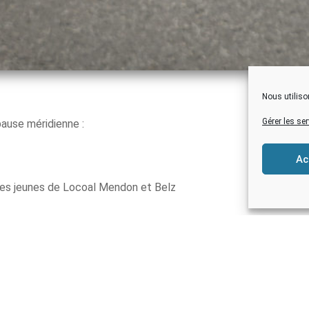
Nous utiliso
Gérer les se
pause méridienne :
Ac
ces jeunes de Locoal Mendon et Belz
r les élèves qui veulent faire leurs devoirs.