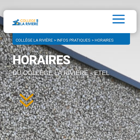
COLLÈGE LA RIVIÈRE
>
INFOS PRATIQUES
>
HORAIRES
HORAIRES
DU COLLÈGE LA RIVIÈRE - ETEL
7