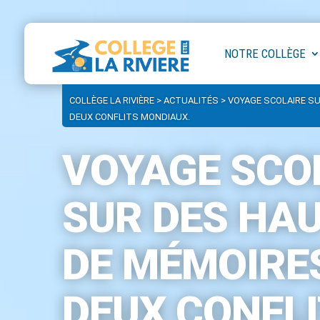
NOTRE COLLÈGE
COLLÈGE LA RIVIÈRE
>
ACTUALITÉS
>
VOYAGE SCOLAIRE SU
DEUX CONFLITS MONDIAUX.
VOYAGE SCO
SUR DES HAU
DE MÉMOIRE
DEUX CONFL