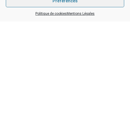
Préférences
Politique de cookies
Mentions Légales
TOUTES NOS ACTUALITÉS
CA POURRAIT VOUS INTÉRESSER …
FERMETURE ESTIVALE du COLLEGE
Le Collège sera fermé du lundi 13 juillet au vendredi 21 août 2026