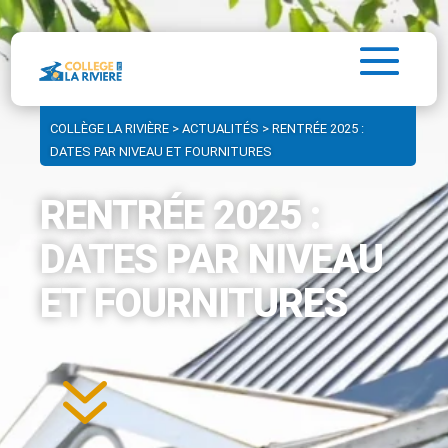
COLLÈGE LA RIVIÈRE
>
ACTUALITÉS
>
RENTRÉE 2025 :
DATES PAR NIVEAU ET FOURNITURES
RENTRÉE 2025 :
DATES PAR NIVEAU
ET FOURNITURES
7