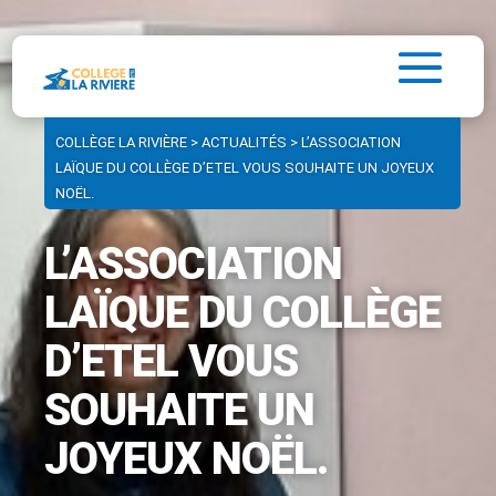
COLLÈGE LA RIVIÈRE
>
ACTUALITÉS
>
L’ASSOCIATION
LAÏQUE DU COLLÈGE D’ETEL VOUS SOUHAITE UN JOYEUX
NOËL.
L’ASSOCIATION
LAÏQUE DU COLLÈGE
D’ETEL VOUS
SOUHAITE UN
JOYEUX NOËL.