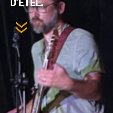
D’ETEL.
7