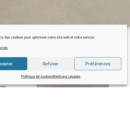
ns des cookies pour optimiser notre site web et notre service.
rvices
 le
 région,
cepter
Refuser
Préférences
breton,
Politique de cookies
Mentions Légales
ces
un tiers
TOUTES NOS ACTUALITÉS
s, au
CA POURRAIT VOUS
ion,
INTÉRESSER …
ssi fait