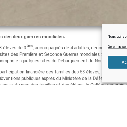
es des deux guerres mondiales.
Nous utiliso
ème
Gérer les se
3 élèves de 3
, accompagnés de 4 adultes, découvriront, dans
 sites des Première et Seconde Guerres mondiales : Verdun et sa
 Triomphe et quelques sites du Débarquement de Normandie.
Ac
participation financière des familles des 53 élèves, Monsieur Le
subventions publiques auprès du Ministère de la Défense, de la
ançais. Au nom des familles et des élèves, le Collège remercie 
e par l’Association Laïque du Collège d’Etel, elles représentent 
dministratrice de la Fédération Nationale André Maginot, a remi
 53 élèves, André Maginot, elle a rappelé les buts de la Fédérat
mbattants, aux blessés et aux victimes de guerre. Elle leur a au