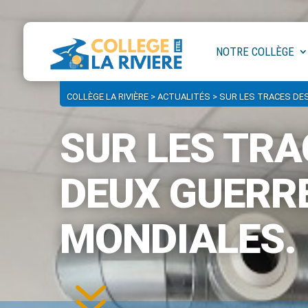
NOTRE COLLÈGE
COLLÈGE LA RIVIÈRE
>
ACTUALITÉS
>
SUR LES TRACES DE
SUR LES TRA
DEUX GUERR
MONDIALES.
7