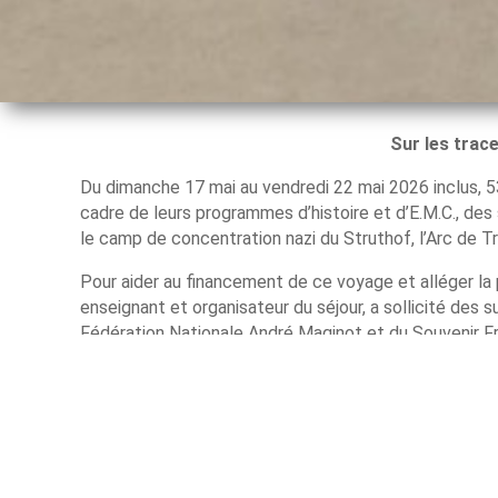
Sur les trac
Du dimanche 17 mai au vendredi 22 mai 2026 inclus, 5
cadre de leurs programmes d’histoire et d’E.M.C., des
le camp de concentration nazi du Struthof, l’Arc de
Pour aider au financement de ce voyage et alléger la 
enseignant et organisateur du séjour, a sollicité des 
Fédération Nationale André Maginot et du Souvenir Fr
derniers pour les aides apportées. Avec celle attribué
du coût total du séjour demandé à chaque famille.
Le lundi 9 mars, Madame Marie-Françoise Le Bouleur, a
collège, un chèque de 1500€. Après avoir présenté aux
créée en 1888, notamment venir en aide aux anciens co